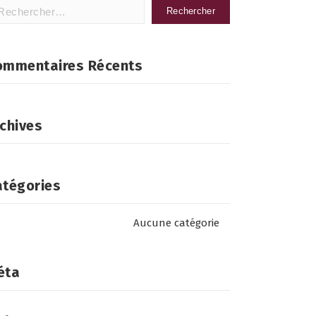
hercher :
ommentaires Récents
chives
atégories
Aucune catégorie
éta