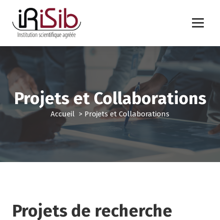
A
l
l
e
Institution scientifique agréée
r
a
u
c
o
Projets et Collaborations
n
t
Accueil
>
Projets et Collaborations
e
n
u
Projets de recherche